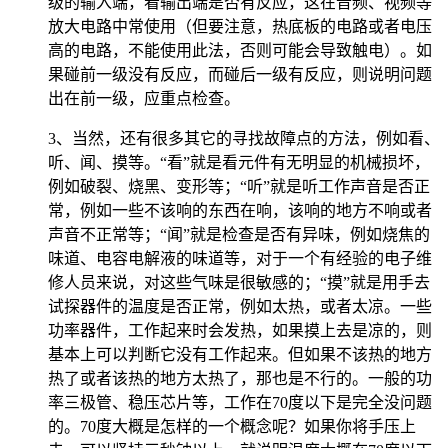
级的输入端，看输出端是否有反应，这在音频、视频等
放大电路中常使用（但要注意，热底板的电路或者电压
高的电路，不能使用此法，否则可能会导致触电）。如
果碰前一级没有反应，而碰后一级有反应，则说明问题
出在前一级，应重点检查。
3、当然，还有很多其它的寻找故障点的方法，例如看、
听、闻、摸等。“看”就是看元件有无明显的机械损坏，
例如破裂、烧黑、变形等；“听”就是听工作声音是否正
常，例如一些不该响的东西在响，该响的地方不响或者
声音不正常等；“闻”就是检查是否有异味，例如烧焦的
味道、电容电解液的味道等，对于一个有经验的电子维
修人员来说，对这些气味是很敏感的；“摸”就是用手去
试探器件的温度是否正常，例如太热，或者太凉。一些
功率器件，工作起来时会发热，如果摸上去是凉的，则
基本上可以判断它没有工作起来。但如果不该热的地方
热了或者该热的地方太热了，那也是不行的。一般的功
率三极管、稳压芯片等，工作在70度以下是完全没问题
的。70度大概是怎样的一个概念呢？如果你将手压上