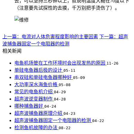
去，可以坚持三秒钟以上，就说明温度大概在70度以下
（注意要先试探性的去摸，千万别把手烫伤了）。
上一篇：电流对人体危害程度影响的主要因素
下一篇：超声
波捕鱼器固定一个电阻器的检测
相关新闻
电鱼机场管在工作环境时会出现发热的原因
11-26
单硅电鱼器后极的设计
05-11
串双硅和单硅电鱼器哪种好
05-09
大功率深水海鱼价格
05-08
常见的电鱼机介绍
04-29
超声波逆变器制作
04-28
哪种捕鱼器好
04-24
超声波捕鱼器原理介绍
04-23
超声波捕鱼器固定一个电阻器的检测
04-22
检测鱼机故障的办法
08-22