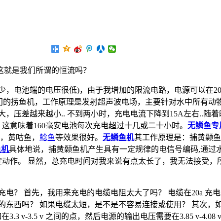
这就是我们所谓的恒流吗？
很少，电池端的电压很低)，由于我增加的限流电路，电源可以在2
是一种专门的捞鱼机，工作原理是发射超声波电场，主要针对水中所
大，压差越来越小.. 不到两小时，充电电流下降到15A左右..
V，这意味着160毫安电池每次充电超过十几或二十小时。
无鳞鱼专
，黄咕鱼，
鲶鱼
等效果很好。
无鳞鱼机
其工作原理是：捕黄颡鱼
鱼机
具体地说，捕黄颡鱼机产生具有一定规律的电信号编码,通过
定动作。 显然，总充电时间对我来说有点太长了，我无法接受
电？ 首先，我用来充电的电缆电阻太大了吗？ 电缆在20a 充电过
米长的东西吗？ 如果电缆太短，是不是不容易连接或使用？ 其次，
在3.3 v-3.5 v 之间的点，然后电源的输出电压需要在3.85 