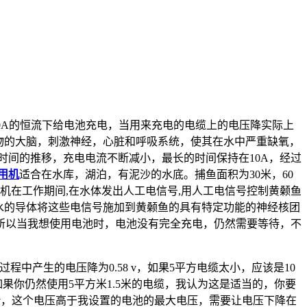
0A的恒流下给电池充电，当用来充电的电缆上的电压降实际上
有动物的大脑，刺激神经，心脏和呼吸系统，使其在水中严重缺氧，
随着时间的推移，充电电流不断减小，最长的时间保持在10A，经过
用机
适合在水库，湖泊，有泥沙的水底。捕鱼面积为30米，60
机在工作期间,在水体发出人工电信号,用人工电信号控制黄颡鱼
水的导体将这些电信号施加到黄颡鱼的具有特定功能的神经核团
，所以当我想使用电池时，电池没有完全充电，仍然需要等待，不
程中产生的电压降为0.58 v，如果5平方电缆太小，应该是10
如果你仍然使用5平方米1.5米的电缆，我认为这是适当的，你要
v-4.08 v，这个电压高于我设置的电池的最大电压，需要让电压下降在