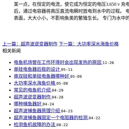
某一点，在恒定的电流，使它成为恒定的电压3.650 
后，通过电容器将高压直流电瞬时放电到水中的过程。 
表面，大大小小，不影响鱼类的繁殖生长。 专门为水中
上一篇：超声波逆变器制作
下一篇：大功率深水海鱼价格
相关新闻
电鱼机场管在工作环境时会出现发热的原因
11-26
单硅电鱼器后极的设计
05-11
串双硅和单硅电鱼器哪种好
05-09
大功率深水海鱼价格
05-08
常见的电鱼机介绍
04-29
超声波逆变器制作
04-28
哪种捕鱼器好
04-24
超声波捕鱼器原理介绍
04-23
超声波捕鱼器固定一个电阻器的检测
04-22
检测鱼机故障的办法
08-22