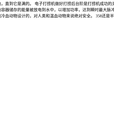
v 充电，直到它是满的。 电子打捞机做好打捞后台阶是打捞机成功
电容器储存的能量被放电到水中，以增加功率，达到瞬时最大脉
的冷血动物设计的，对人类和温血动物来说绝对安全。 358还是