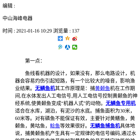
编辑 :
中山海峰电器
时间 : 2021-01-16 10:29 浏览量 : 137
第一点：
鱼线看机器的设计，如果没有，那么电路设计，机
器会容易灼伤引起短路，有一个比较大的噪音，影响渔
业结果。
无鳞鱼机
其工作原理是：捕
黄颡鱼
机在工作期
间,在水体发出人工电信号,用人工电信号控制黄颡鱼的神
经系统,使黄颡鱼变成“机器人式”的动物。
无鳞鱼专用机
适合在水库，湖泊，有泥沙的水底。捕鱼面积为30米，
60米等。对有磷鱼不能保证有效，主要针对黄鳝鱼，黄
颡鱼，黄咕鱼，
鲶鱼
等效果很好。
无鳞鱼捕鱼机
具体地
说，捕黄颡鱼机产生具有一定规律的电信号编码,通过水