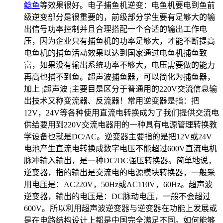
鲶鱼
等效果很好。电子捕鱼机逆变：电鱼机要电到鱼前
级逆变部分是很重要的，前级部分学生要有足够大的输
出信号功率控制并且合理搭配一个合适的输出工作电
压，因为企业只有捕鱼机的功率足够大，才能不断提高
电鱼机的捕鱼活动效果以达到国家通过电鱼机捕鱼致
富，如果没有输出系统功率不够大，电压需要做的能力
再高也捕不到鱼。超声波捕鱼器，可以简化为捕鱼器，
加上 ;超声波 ;主要目是区分于普通用的220V交流信息输
出技术又称变流器、反流器！常用逆变器是指：把
12V，24V等各种使用直流电转换成为了我们提供交流电
供给要用到220V交流电器用的一种具有电源管理转换教
学设备也就是DC/AC。逆变器主要指的是把12V或24V
电池产生直流电转换成数字电压不能超过600V直流电机
脉冲输入输出，是一种DC/DC强压转换器。简单地说，
逆变器，指的输出是交流电的电源模块转换器，一般采
用电压是：AC220V，50Hz或AC110V，60Hz。超声波
逆变器，输出的电压是：DC脉动电压，一般不会超过
600V。所以利用超声波逆变器与逆变器在功能上发展或
是在电路结构设计上都是中国完全满足不同。如何能够