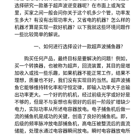
选择研究一款基于超声波逆变器呢？在市面上或淘宝
里，买家之间一般会问你关于这个机多少个管，功率发
生多大？有没有出现功率大，又省电的机器？怎么样的
机器才算是实现一款好机器？以下我就这些环境问题作
一些比较简单的解说。
一、如何进行选择设计一款超声波捕鱼器？
购买任何产品，最终目标是要解决的问题！例如，
买一个转换器，也被称为超声，回流装置，其目的是增
加收入或找一些乐趣，如果机器不能正常工作，结果不
理想，质量也不好，我们没有实现目的当然。超声波捕
鱼它能够维持转化率和守恒定律，即输入功率大于总输
出功率更大。一个好的钓机机，经过前级光学或好好是
不够的，但是不与妄想也有很好的后前一阶段扩增缺少
电力，实际功率从所述电容器放电。电子捕鱼机后做一
流的捕鱼机是成功的关键，创造了良好的捕鱼机。即，
后级的频率脉冲放电部捕鱼机，高电压被整流后的直流
储能，处理水通过电容器瞬间放电。瞬时电容器放电所