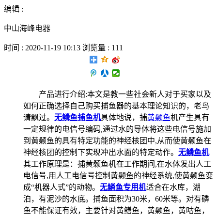
编辑 :
中山海峰电器
时间 : 2020-11-19 10:13 浏览量 : 111
产品进行介绍:本文是教一些社会新人对于买家以及
如何正确选择自己购买捕鱼器的基本理论知识的，老鸟
请飘过。
无鳞鱼捕鱼机
具体地说，捕
黄颡鱼
机产生具有
一定规律的电信号编码,通过水的导体将这些电信号施加
到黄颡鱼的具有特定功能的神经核团中,从而使黄颡鱼在
神经核团的控制下实现冲出水面的特定动作。
无鳞鱼机
其工作原理是：捕黄颡鱼机在工作期间,在水体发出人工
电信号,用人工电信号控制黄颡鱼的神经系统,使黄颡鱼变
成“机器人式”的动物。
无鳞鱼专用机
适合在水库，湖
泊，有泥沙的水底。捕鱼面积为30米，60米等。对有磷
鱼不能保证有效，主要针对黄鳝鱼，黄颡鱼，黄咕鱼，