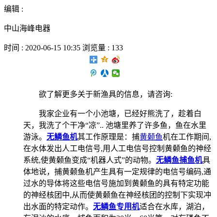
编辑 :
中山海峰电器
时间 : 2020-06-15 10:35 浏览量 : 133
欲了解更多关于新渔具的信息，请咨询:
我家企业有一个小池塘，已经好熊洗了，趁着白
天，我洗了个干净“凉”.. 池塘里养了许多鱼，鱼在水里
游泳。
无鳞鱼机
其工作原理是：捕
黄颡鱼
机在工作期间,
在水体发出人工电信号,用人工电信号控制黄颡鱼的神经
系统,使黄颡鱼变成“机器人式”的动物。
无鳞鱼捕鱼机
具
体地说，捕黄颡鱼机产生具有一定规律的电信号编码,通
过水的导体将这些电信号施加到黄颡鱼的具有特定功能
的神经核团中,从而使黄颡鱼在神经核团的控制下实现冲
出水面的特定动作。
无鳞鱼专用机
适合在水库，湖泊，