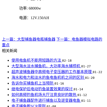
功率: 68000w
电源：12V.150AH
上一篇：大型捕鱼器电瓶捕鱼器
下一篇：电鱼器模拟电路的
重点
相关新闻
使用电鱼机不能用短路的方法
02-18
大型海水淡水捕鱼机，大功率海水捕捞机
01-27
超声波捕鱼器中高频电子变压器的工作基本原理
01-22
海水和电力和淡水的鱼电鱼机机之间的区别
01-20
告诉你买捕鱼机上当预防
01-16
继电保护后电动钓鱼装置效果的探讨
01-14
如何高频钓鱼机场大厅注意良好的散热
01-12
电子捕鱼器配件进行捕鱼以及逆变器电鱼
01-11
电子捕鱼断SCR原则
01-08