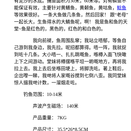
有泥沙的水底。捕鱼面积为30米，60米等。对有磷鱼不
能保证有效，主要针对黄鳝鱼，黄颡鱼，黄咕鱼，
鲶鱼
等效果很好。 一条大鱼做几条鱼，然后回家！ 跟“老母”
一起长大，生鱼得水的大鲭鱼呢，啊！ 我是鱼和鱼的天
堂~鱼是红色的，黑色的，红色的和白色的。
我向前褪，鱼周围乱窜；我站立唔郁，等鱼自
己游到我身边，我先拉。呢招都算得。唔一阵，我就捉
到咗十几条。大小唔一、扎扎跳嘅鱼，喺樽入面飞快噉
上下之间游动。堂妹将樽摆喺平坦一啲嘅地方，再将我
拉上去。我上去后坐喺田埂上，将脚洗咗。著上鞋后，
企出嚟一睇，我哋将人家嘅谷搅到七倒八歪。我同堂妹
惊人搵我哋计数，一溜烟走咗。
钓鱼范围：10-14米
声波产生磁场： 140米
产品重量： 7KG
产品尺寸： 35.5*26*8.5CM