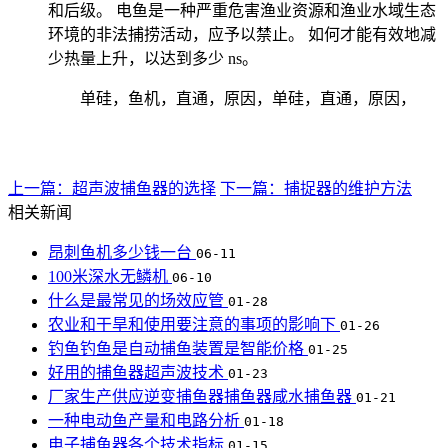
和后级。 电鱼是一种严重危害渔业资源和渔业水域生态
环境的非法捕捞活动，应予以禁止。 如何才能有效地减
少热量上升，以达到多少 ns。
单硅，鱼机，直通，原因，单硅，直通，原因，
上一篇：超声波捕鱼器的选择
下一篇：捕捉器的维护方法
相关新闻
昂刺鱼机多少钱一台
06-11
100米深水无鳞机
06-10
什么是最常见的场效应管
01-28
农业和干旱和使用要注意的事项的影响下
01-26
钓鱼钓鱼是自动捕鱼装置是智能价格
01-25
好用的捕鱼器超声波技术
01-23
厂家生产供应逆变捕鱼器捕鱼器咸水捕鱼器
01-21
一种电动鱼产量和电路分析
01-18
电子捕鱼器各个技术指标
01-15