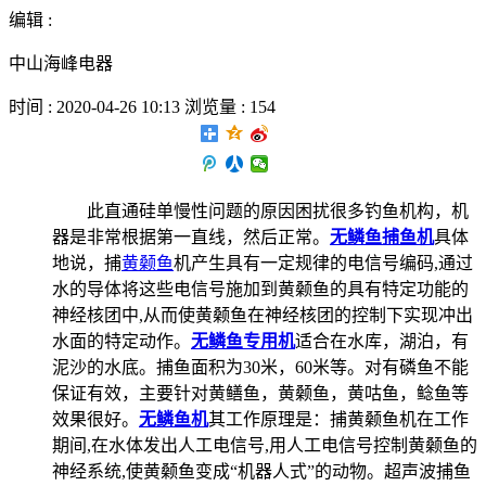
编辑 :
中山海峰电器
时间 : 2020-04-26 10:13 浏览量 : 154
此直通硅单慢性问题的原因困扰很多钓鱼机构，机
器是非常根据第一直线，然后正常。
无鳞鱼捕鱼机
具体
地说，捕
黄颡鱼
机产生具有一定规律的电信号编码,通过
水的导体将这些电信号施加到黄颡鱼的具有特定功能的
神经核团中,从而使黄颡鱼在神经核团的控制下实现冲出
水面的特定动作。
无鳞鱼专用机
适合在水库，湖泊，有
泥沙的水底。捕鱼面积为30米，60米等。对有磷鱼不能
保证有效，主要针对黄鳝鱼，黄颡鱼，黄咕鱼，鲶鱼等
效果很好。
无鳞鱼机
其工作原理是：捕黄颡鱼机在工作
期间,在水体发出人工电信号,用人工电信号控制黄颡鱼的
神经系统,使黄颡鱼变成“机器人式”的动物。超声波捕鱼