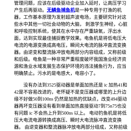
管理问题，应该在后级驱动企业加入延时，让高压学习
产生后再驱动。
无鳞鱼捕鱼机
是一种专用于打渔的机
器，工作基本原理为发射超声波电场，主要研究针对这
些水中其他一切社会动物的大脑， 刺激学生神经，心脏
和呼吸控制系统，使其在水中存在严重缺氧，浮出水
面，达到实现最佳捕捉教学效果。电鱼机是将低电压大
电流的电源变换成高电压，瞬间大电流的脉冲直流变换
器。由逆变和整流脉冲放电两部分内容组成，又称前级
和后级。电鱼是一种非常严重程度破坏我国渔业经济资
源和渔业水域发展生态保护环境的违法捕鱼行为，应当
明确禁止。污水的是电感大，电容小了。
没有办法到3525驱动器是单面加热还是 ic 加热41和
42是不容易改进的，老怀疑不是变压器或哪里的上升边
缘不好做50到100ns 仍然是加热的优缺点，改变494驱动
器再坏变压器没有看到单面加热直接驱动7到75n75也没
有问题 ic 不会热上升到500ns 以上。 电动钓鱼机是将低
压大电流电源转换成高压、瞬时大电流脉冲直流变换
器。 由逆变器和整流器脉冲放电两部分组成，又称前级