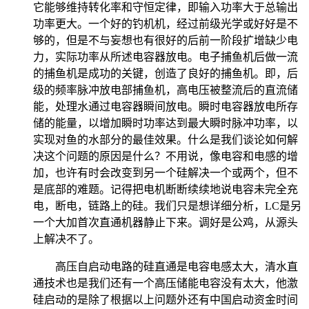
它能够维持转化率和守恒定律，即输入功率大于总输出
功率更大。一个好的钓机机，经过前级光学或好好是不
够的，但是不与妄想也有很好的后前一阶段扩增缺少电
力，实际功率从所述电容器放电。电子捕鱼机后做一流
的捕鱼机是成功的关键，创造了良好的捕鱼机。即，后
级的频率脉冲放电部捕鱼机，高电压被整流后的直流储
能，处理水通过电容器瞬间放电。瞬时电容器放电所存
储的能量，以增加瞬时功率达到最大瞬时脉冲功率，以
实现对鱼的水部分的最佳效果。什么是我们谈论如何解
决这个问题的原因是什么？不用说，像电容和电感的增
加，也许有时会改变到另一个硅解决一个或两个，但不
是底部的难题。记得把电机断断续续地说电容未完全充
电，断电，链路上的硅。我们只是想详细分析，LC是另
一个大加首次直通机器静止下来。调好是公鸡，从源头
上解决不了。
高压自启动电路的硅直通是电容电感太大，清水直
通技术也是我们还有一个高压储能电容没有太大，他激
硅启动的是除了根据以上问题外还有中国启动资金时间