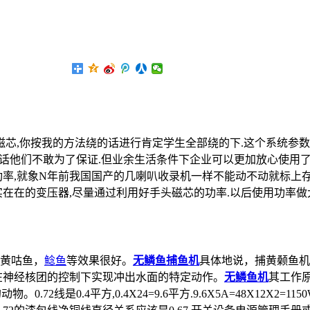
5磁芯,你按我的方法绕的话进行肯定学生全部绕的下.这个系统参数
作的话他们不敢为了保证.但业余生活条件下企业可以更加放心使用
功率,就象N年前我国国产的几喇叭收录机一样不能动不动就标上
实在在的变压器,尽量通过利用好手头磁芯的功率.以后使用功率
黄咕鱼，
鲶鱼
等效果很好。
无鳞鱼捕鱼机
具体地说，捕黄颡鱼机
在神经核团的控制下实现冲出水面的特定动作。
无鳞鱼机
其工作
线是0.4平方,0.4X24=9.6平方.9.6X5A=48X12X2=11