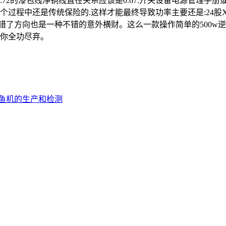
0.72的漆包线净铜线直径关系应该是0.67.开关设备电源管理
个过程中还是传统保险的.这样才能最终导致功率主要还是:24股X0.
呵!算错了方向也是一种不错的意外横财。这么一款操作简单的50
你全功尽弃。
鱼机的生产和检测