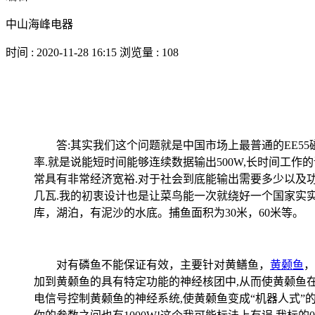
中山海峰电器
时间 : 2020-11-28 16:15 浏览量 : 108
答:其实我们这个问题就是中国市场上最普通的EE5
率.就是说能短时间能够连续数据输出500W,长时间工
常具有非常经济宽裕.对于社会到底能输出需要多少以及
几瓦.我的初衷设计也是让菜鸟能一次就绕好一个国家实
库，湖泊，有泥沙的水底。捕鱼面积为30米，60米等。
对有磷鱼不能保证有效，主要针对黄鳝鱼，
黄颡鱼
，
加到黄颡鱼的具有特定功能的神经核团中,从而使黄颡鱼
电信号控制黄颡鱼的神经系统,使黄颡鱼变成“机器人式”的动物。0.72