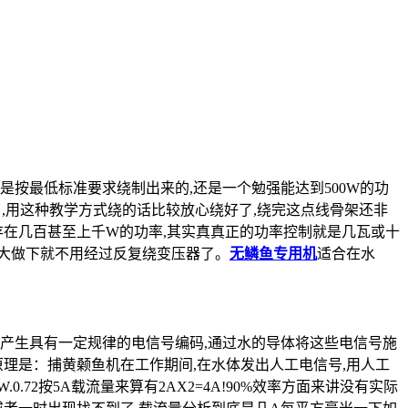
是按最低标准要求绕制出来的,还是一个勉强能达到500W的功
了,用这种教学方式绕的话比较放心绕好了,绕完这点线骨架还非
存在几百甚至上千W的功率,其实真真正的功率控制就是几瓦或十
做大做下就不用经过反复绕变压器了。
无鳞鱼专用机
适合在水
产生具有一定规律的电信号编码,通过水的导体将这些电信号施
原理是：捕黄颡鱼机在工作期间,在水体发出人工电信号,用人工
50W.0.72按5A载流量来算有2AX2=4A!90%效率方面来讲没有实际