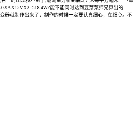
手册或者一时出现找不到了,载流量分析到底是几A每平方毫米一下如
9AX12VX2=518.4W?能不能同时达到豆芽菜师兄算出的
0w逆变器就制作出来了，制作的时候一定要认真细心，在细心。不