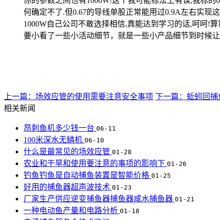
你的参数之间也有1000W!这个我可能标法上有误,我标的
何确定不了.但0.67的导线单股正常能用过0.9A左右实现这
1000W自己公司不敢选择相信,真能达到学习的话,呵
要小看了一些小活动细节，就是一些小产品细节到时候让
上一篇：场效应管的使用需要注意安全事项
下一篇：蚯蚓回捕
相关新闻
昂刺鱼机多少钱一台
06-11
100米深水无鳞机
06-10
什么是最常见的场效应管
01-28
农业和干旱和使用要注意的事项的影响下
01-26
钓鱼钓鱼是自动捕鱼装置是智能价格
01-25
好用的捕鱼器超声波技术
01-23
厂家生产供应逆变捕鱼器捕鱼器咸水捕鱼器
01-21
一种电动鱼产量和电路分析
01-18