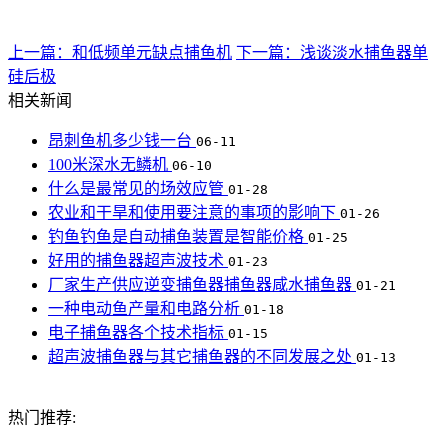
上一篇：和低频单元缺点捕鱼机
下一篇：浅谈淡水捕鱼器单
硅后极
相关新闻
昂刺鱼机多少钱一台
06-11
100米深水无鳞机
06-10
什么是最常见的场效应管
01-28
农业和干旱和使用要注意的事项的影响下
01-26
钓鱼钓鱼是自动捕鱼装置是智能价格
01-25
好用的捕鱼器超声波技术
01-23
厂家生产供应逆变捕鱼器捕鱼器咸水捕鱼器
01-21
一种电动鱼产量和电路分析
01-18
电子捕鱼器各个技术指标
01-15
超声波捕鱼器与其它捕鱼器的不同发展之处
01-13
热门推荐: