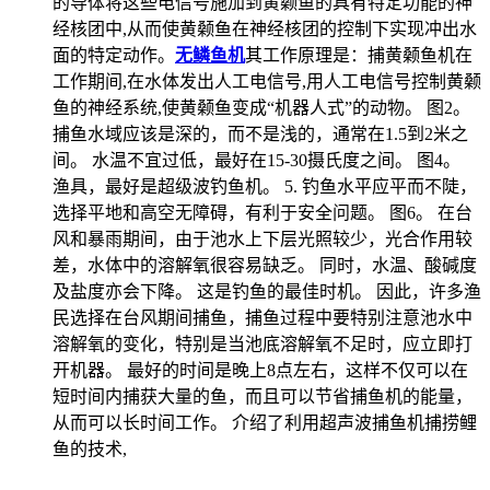
的导体将这些电信号施加到黄颡鱼的具有特定功能的神
经核团中,从而使黄颡鱼在神经核团的控制下实现冲出水
面的特定动作。
无鳞鱼机
其工作原理是：捕黄颡鱼机在
工作期间,在水体发出人工电信号,用人工电信号控制黄颡
鱼的神经系统,使黄颡鱼变成“机器人式”的动物。 图2。
捕鱼水域应该是深的，而不是浅的，通常在1.5到2米之
间。 水温不宜过低，最好在15-30摄氏度之间。 图4。
渔具，最好是超级波钓鱼机。 5. 钓鱼水平应平而不陡，
选择平地和高空无障碍，有利于安全问题。 图6。 在台
风和暴雨期间，由于池水上下层光照较少，光合作用较
差，水体中的溶解氧很容易缺乏。 同时，水温、酸碱度
及盐度亦会下降。 这是钓鱼的最佳时机。 因此，许多渔
民选择在台风期间捕鱼，捕鱼过程中要特别注意池水中
溶解氧的变化，特别是当池底溶解氧不足时，应立即打
开机器。 最好的时间是晚上8点左右，这样不仅可以在
短时间内捕获大量的鱼，而且可以节省捕鱼机的能量，
从而可以长时间工作。 介绍了利用超声波捕鱼机捕捞鲤
鱼的技术,